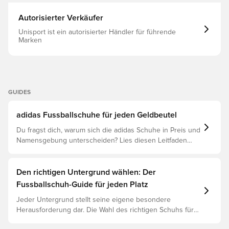
Autorisierter Verkäufer
Unisport ist ein autorisierter Händler für führende
Marken
GUIDES
adidas Fussballschuhe für jeden Geldbeutel
Du fragst dich, warum sich die adidas Schuhe in Preis und
Namensgebung unterscheiden? Lies diesen Leitfaden
und verstehe den Unterschied zwischen Elite, Pro,
League und Club.
Den richtigen Untergrund wählen: Der
Fussballschuh-Guide für jeden Platz
Jeder Untergrund stellt seine eigene besondere
Herausforderung dar. Die Wahl des richtigen Schuhs für
den jeweiligen Untergrund ist daher der Schlüssel zu