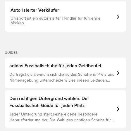
Autorisierter Verkäufer
Unisport ist ein autorisierter Händler für führende
Marken
GUIDES
adidas Fussballschuhe für jeden Geldbeutel
Du fragst dich, warum sich die adidas Schuhe in Preis und
Namensgebung unterscheiden? Lies diesen Leitfaden
und verstehe den Unterschied zwischen Elite, Pro,
League und Club.
Den richtigen Untergrund wählen: Der
Fussballschuh-Guide für jeden Platz
Jeder Untergrund stellt seine eigene besondere
Herausforderung dar. Die Wahl des richtigen Schuhs für
den jeweiligen Untergrund ist daher der Schlüssel zu