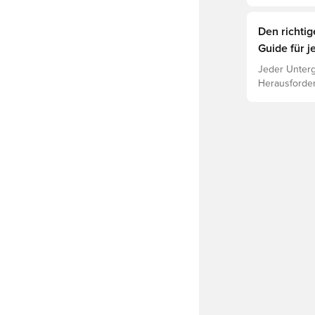
verstehe den
Den richti
Guide für j
Jeder Unterg
Herausforder
jeweiligen U
Leistung, Ve
Lies weiter,
für die vers