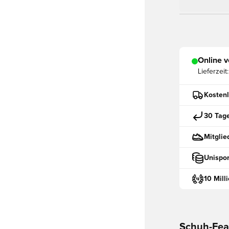
Online v
Lieferzeit:
Kostenl
30 Tag
Mitglie
Unispor
10 Mill
Schuh-Fea