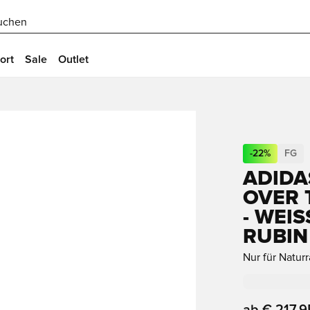
uchen
ort
Sale
Outlet
-
22
%
FG
ADIDA
OVER 
- WEIS
UBIN
Nur für Natur