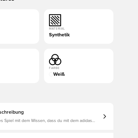
MATERIAL
Synthetik
FARBE
Weiß
schreibung
es Spiel mit dem Wissen, dass du mit dem adidas
Tore gemacht wurde, treffen wirst. Der
h wird von Jude Bellingham sowie anderen
nterstützt. Das HybridTouch-Obermaterial aus