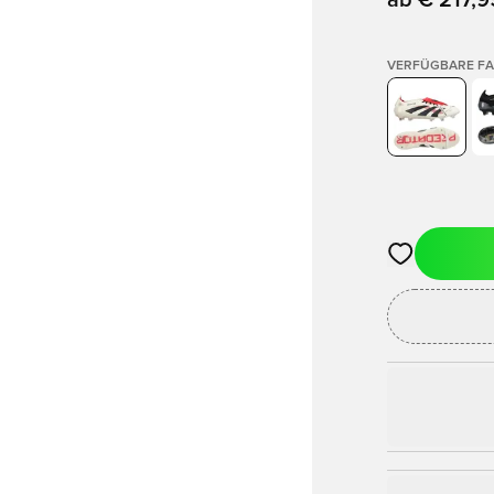
ab
€ 217,9
VERFÜGBARE F
Öffnet ein Fe