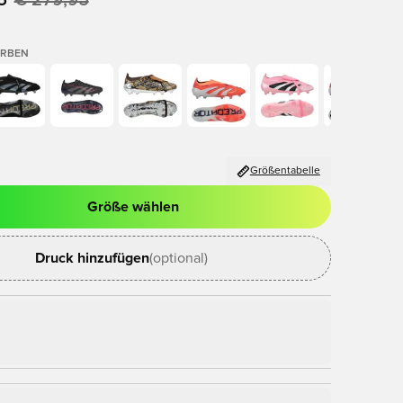
5
€ 279,95
ARBEN
Größentabelle
Größe wählen
nster zum Anmelden oder Registrieren als Mitglied
Druck hinzufügen
(optional)