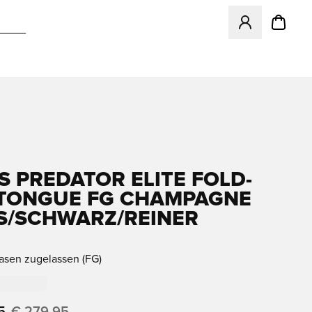
Öffnet ein Fenst
S PREDATOR ELITE FOLD-
TONGUE FG CHAMPAGNE
S/SCHWARZ/REINER R
rasen zugelassen (FG)