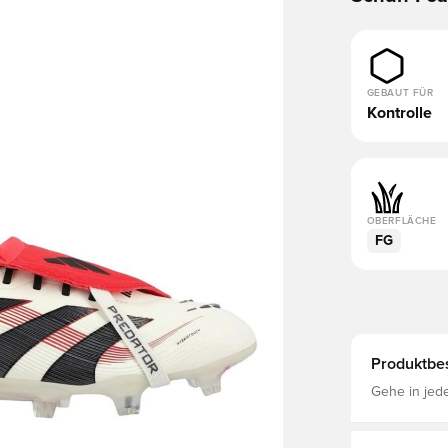
GEBAUT FÜR
Kontrolle
OBERFLÄCHE
FG
Produktbe
Gehe in jed
Predator, der für 
Fußballschu
Superstars u