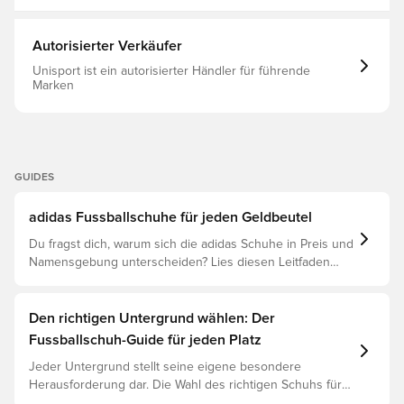
auf der Sohle sorgt wieder für Stabilität und entfesselt
deine stärksten Schüsse Mit einem klassischen
adaptiven Schnürsystem Das ist ein Fußballschuh mit FG-
Autorisierter Verkäufer
Stollen, der NUR für den Einsatz auf Naturrasenplätzen
ist. Hinweis: adidas gibt an, dass die Farbe der
Unisport ist ein autorisierter Händler für führende
Außensohle bei Gebrauch verblassen kann. Dies ist kein
Marken
Reklamationsgrund.
GUIDES
adidas Fussballschuhe für jeden Geldbeutel
Du fragst dich, warum sich die adidas Schuhe in Preis und
Namensgebung unterscheiden? Lies diesen Leitfaden
und verstehe den Unterschied zwischen Elite, Pro,
League und Club.
Den richtigen Untergrund wählen: Der
Fussballschuh-Guide für jeden Platz
Jeder Untergrund stellt seine eigene besondere
Herausforderung dar. Die Wahl des richtigen Schuhs für
den jeweiligen Untergrund ist daher der Schlüssel zu