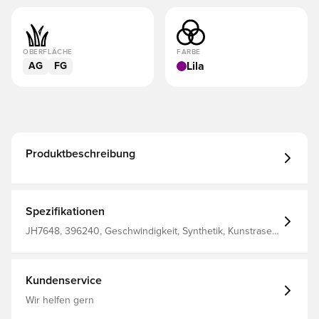
OBERFLÄCHE
FARBE
Lila
AG
FG
Produktbeschreibung
Spezifikationen
JH7648, 396240, Geschwindigkeit, Synthetik, Kunstrasen
(AG), Naturrasen (FG), Mit Socke, adidas, Lila, Damen,
Fußballschuhe, Elite, Am besten, Erwachsene, F50
Sparkfusion, Women's EURO 2025, adidas Radiant Blaze
Kundenservice
Wir helfen gern