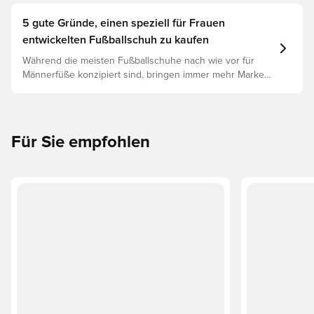
optimaler Leistung, Verletzungsprophylaxe und
Langlebigkeit des Schuhs. Lies weiter, um
5 gute Gründe, einen speziell für Frauen
herauszufinden, welche Schuhe die beste Wahl für die
entwickelten Fußballschuh zu kaufen
verschiedenen Untergründe sind.
Während die meisten Fußballschuhe nach wie vor für
Männerfüße konzipiert sind, bringen immer mehr Marken
Modelle auf den Markt, die speziell für den weiblichen
Fuß entwickelt wurden – und es gibt einige
überzeugende Gründe, den Wechsel in Betracht zu
ziehen.
Für Sie empfohlen