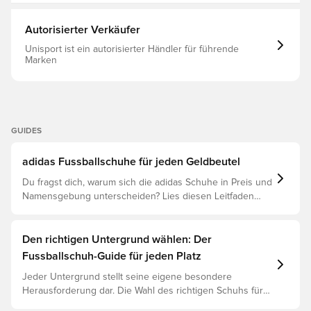
Autorisierter Verkäufer
Unisport ist ein autorisierter Händler für führende
Marken
GUIDES
adidas Fussballschuhe für jeden Geldbeutel
Du fragst dich, warum sich die adidas Schuhe in Preis und
Namensgebung unterscheiden? Lies diesen Leitfaden
und verstehe den Unterschied zwischen Elite, Pro,
League und Club.
Den richtigen Untergrund wählen: Der
Fussballschuh-Guide für jeden Platz
Jeder Untergrund stellt seine eigene besondere
Herausforderung dar. Die Wahl des richtigen Schuhs für
den jeweiligen Untergrund ist daher der Schlüssel zu