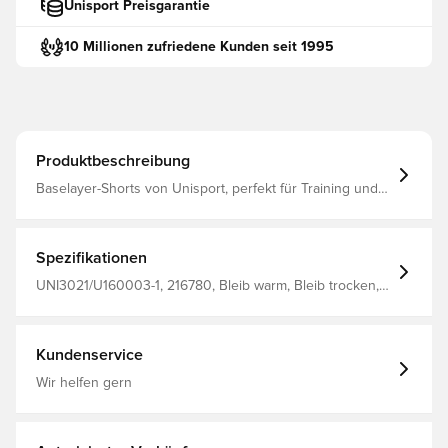
Unisport Preisgarantie
10 Millionen zufriedene Kunden seit 1995
Produktbeschreibung
Baselayer-Shorts von Unisport, perfekt für Training und
Spiel Die Passform ist eng anliegend, um Ablenkungen
zu minimieren Das Material hilft bei der
Temperaturregulierung und transportiert den Schweiß
vom Körper weg, um Sie trocken und warm zu halten Der
Spezifikationen
breite und elastische Bund kann für eine optimale
Passform gedehnt werden Hergestellt aus 88% Polyester
UNI3021/U160003-1, 216780, Bleib warm, Bleib trocken,
und 12% Elastan.
Unisport, Kinder, Herren, Schwarz, Kurz
Kundenservice
Wir helfen gern