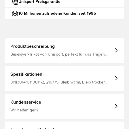
Unisport Preisgarantie
10 Millionen zufriedene Kunden seit 1995
Produktbeschreibung
Baselayer-Trikot von Unisport, perfekt für das Tragen
unter dem Trikot beim Training oder bei Spielen Das
Material hilft, die Temperatur zu regulieren und den
Schweiß vom Körper wegzuleiten, um dich trocken und
warm zu halten Nahtloses Design für maximalen Komfort
Spezifikationen
Hergestellt aus 92% Polyester und 8% Elastan.
UNI3014/U110011-2, 216775, Bleib warm, Bleib trocken,
Unisport, Kinder, Herren, Weiß, Langärmlig
Kundenservice
Wir helfen gern