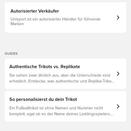
Autorisierter Verkäufer
Unisport ist ein autorisierter Händler für führende
Marken
GUIDES
Authentische Trikots vs. Replikate
Sie sehen zwar ähnlich aus, aber die Unterschiede sind
erheblich. Entdecke, was authentische und Replika-Trikots
voneinander unterscheidet und welches das Richtige für
dich ist.
So personalisierst du dein Trikot
Ein Fußballtrikot ist ohne Namen und Nummer nicht
komplett, egal ob es der Name deines Lieblingsspielers
oder dein eigener ist. So funktioniert es: