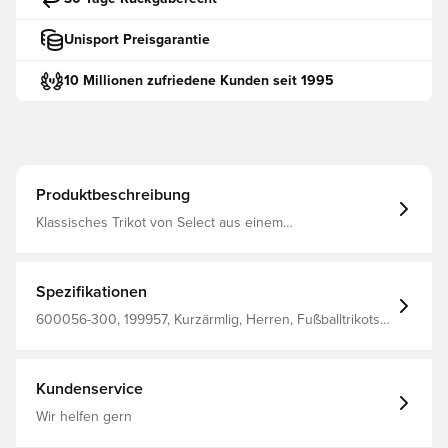
Unisport Preisgarantie
10 Millionen zufriedene Kunden seit 1995
Produktbeschreibung
Klassisches Trikot von Select aus einem
schnelltrocknenden Material Normale Passform Mit V-
Ausschnitt Aus 100 % Polyester
Spezifikationen
600056-300, 199957, Kurzärmlig, Herren, Fußballtrikots,
Select, Kinder, Rot
Kundenservice
Wir helfen gern