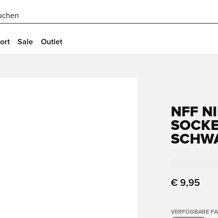
uchen
ort
Sale
Outlet
NFF N
SOCKEN
SCHWA
€ 9,95
VERFÜGBARE F