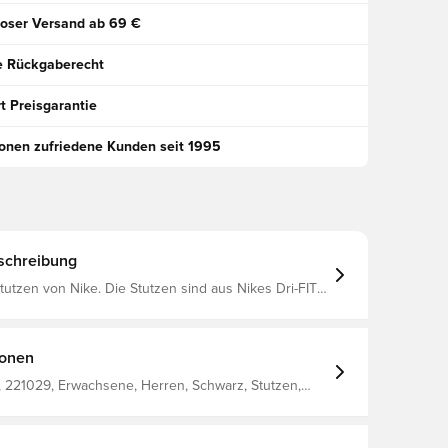
oser Versand ab 69 €
e Rückgaberecht
t Preisgarantie
ionen zufriedene Kunden seit 1995
schreibung
e. Die Stutzen sind aus Nikes Dri-FIT
s für eine bessere Belüftung und einen
igernden Effekt sorgt.
ionen
 221029, Erwachsene, Herren, Schwarz, Stutzen,
extile