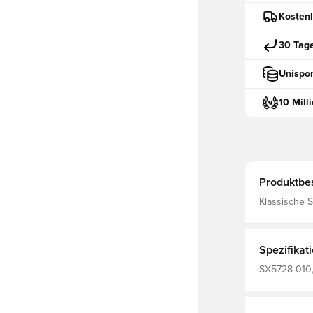
Kostenl
30 Tag
Unispor
10 Mill
Produktbe
Klassische Stutzen von Nik
Material, wa
leistungsste
Spezifikat
SX5728-010,
Nike, 100% T