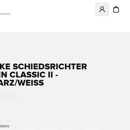
Öffnet ein Fenst
IKE SCHIEDSRICHTER
 CLASSIC II -
RZ/WEISS
ARBEN