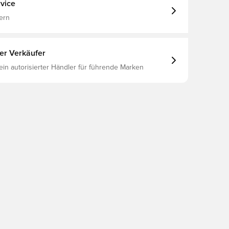
vice
ern
ter Verkäufer
 ein autorisierter Händler für führende Marken