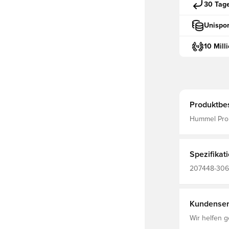
30 Tag
Unispor
10 Mill
Produktbe
Hummel Prom
Spezifikat
207448-3062,
Erwachsene,
Kundenser
Wir helfen g