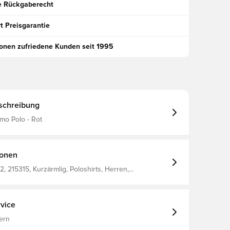
e Rückgaberecht
t Preisgarantie
ionen zufriedene Kunden seit 1995
schreibung
o Polo - Rot
ionen
 215315, Kurzärmlig, Poloshirts, Herren,
 Hummel, Rot, 100% Pl - Knit
vice
ern