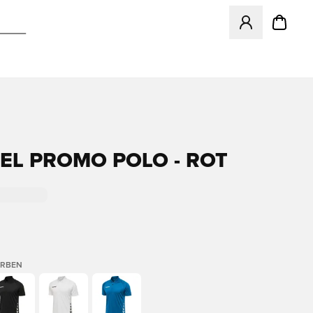
Öffnet ein Fenst
L PROMO POLO - ROT
ARBEN