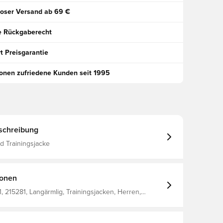
oser Versand ab 69 €
e Rückgaberecht
t Preisgarantie
ionen zufriedene Kunden seit 1995
schreibung
 Trainingsjacke
ionen
 215281, Langärmlig, Trainingsjacken, Herren,
 Hummel, Blau, 100% Pl - Woven