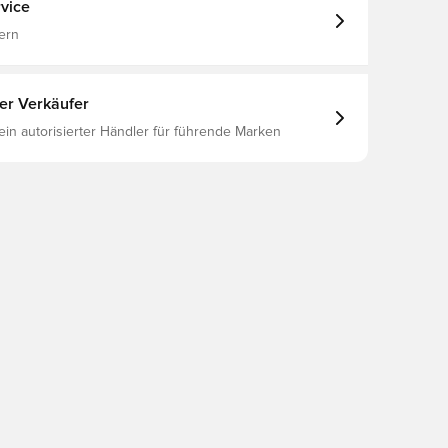
vice
ern
ter Verkäufer
 ein autorisierter Händler für führende Marken