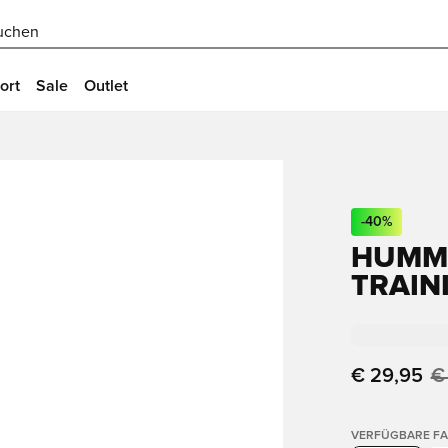
uchen
ort
Sale
Outlet
-
40
%
HUMM
TRAIN
€ 29,95
€
VERFÜGBARE F