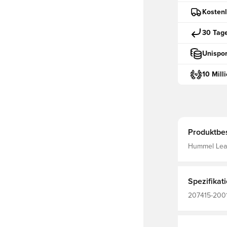
Kostenl
30 Tag
Unispor
10 Mill
Produktbe
Hummel Lead
Spezifikat
207415-2001,
Erwachsene,