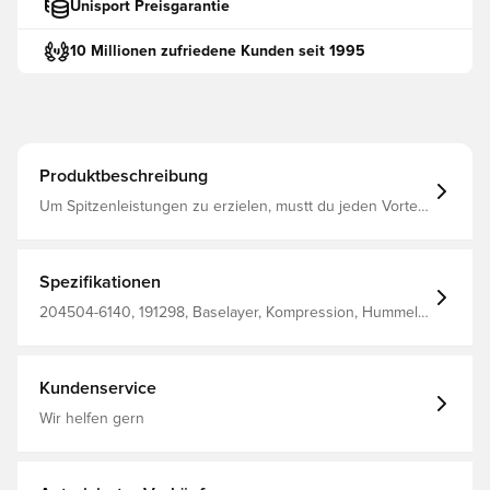
Unisport Preisgarantie
10 Millionen zufriedene Kunden seit 1995
Produktbeschreibung
Um Spitzenleistungen zu erzielen, mustt du jeden Vorteil
maximieren. Genau das tun die hummel® HML FIRST
PERFORMANCE TIGHT SHORTS mit ihrem
widerstandsfreien, aerodynamischen Design und
Einsätzen an den Beinen und im unteren Rückenbereich
Spezifikationen
für maximale Flexibilität und Belüftung. Hergestellt aus:
88% Polyester, 12% Elasthan
204504-6140, 191298, Baselayer, Kompression, Hummel,
Erwachsene, Grün, Kurz, Herren, 88% Pl, 12% Ea - Knit
Kundenservice
Wir helfen gern