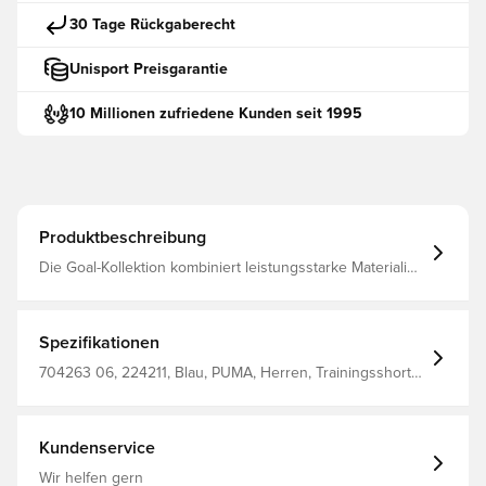
30 Tage Rückgaberecht
Unisport Preisgarantie
10 Millionen zufriedene Kunden seit 1995
Produktbeschreibung
Die Goal-Kollektion kombiniert leistungsstarke Materialien
mit modernem Design, um dein Team auf allen Ebenen
für die Anforderungen des Spiels zu wappnen.
Spezifikationen
704263 06, 224211, Blau, PUMA, Herren, Trainingsshorts,
Kinder, Kurz, Main Material 1, 100% Polyester - Interlock -
137.00 G/M² - Piece Dyed - Chemical- Wicking (Midori),
Finish, Bio-Based Wicking Finish - Drycell (Fun/001)
Kundenservice
Wir helfen gern