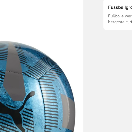
Fussballgrö
Fußbälle wer
hergestellt, 
von Faktoren
ab, einschli