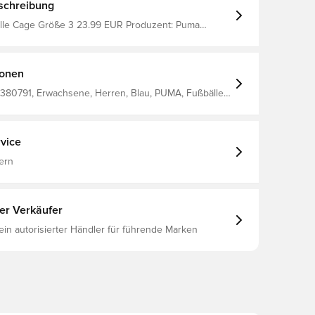
schreibung
age Größe 3 23.99 EUR Produzent: Puma
: Blau, Schwarz
ionen
380791, Erwachsene, Herren, Blau, PUMA, Fußbälle,
vice
ern
ter Verkäufer
 ein autorisierter Händler für führende Marken