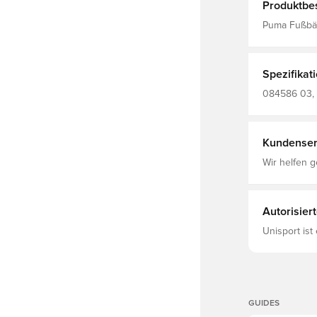
Produktbe
Puma Fußbälle C
filter_colors
Spezifikat
084586 03, 
Rasen
Kundenser
Wir helfen g
Autorisier
Unisport ist
GUIDES