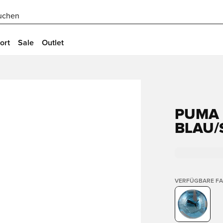
uchen
ort
Sale
Outlet
PUMA F
LAU/S
VERFÜGBARE F