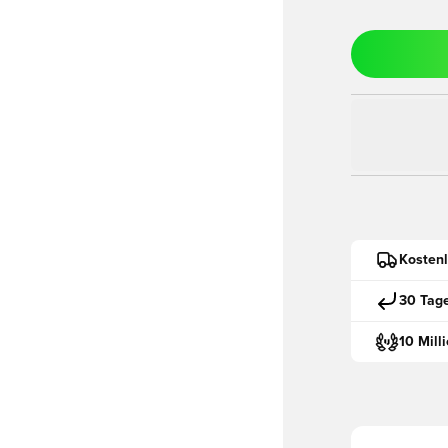
Kostenl
30 Tag
10 Mill