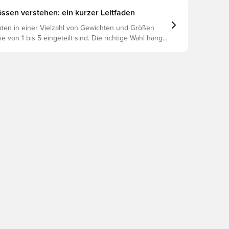
ssen verstehen: ein kurzer Leitfaden
den in einer Vielzahl von Gewichten und Größen
die von 1 bis 5 eingeteilt sind. Die richtige Wahl hängt
 wie Alter, Fähigkeiten und dem Verwendungszweck
eßlich der Ligaregeln und Trainingsmethoden.