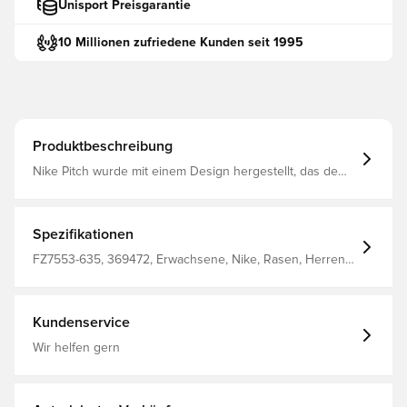
Unisport Preisgarantie
10 Millionen zufriedene Kunden seit 1995
Produktbeschreibung
Nike Pitch wurde mit einem Design hergestellt, das dem
Fußball ein stabiles Gleiten verleiht Das Grafikdesign
macht es einfacher, der Flugbahn des Balls zu folgen,
und die glatte Oberfläche sorgt für eine gute Haltbarkeit
Das Modell hat eine Butylblase, die die Luft gut hält
Spezifikationen
FZ7553-635, 369472, Erwachsene, Nike, Rasen, Herren,
Fußbälle, Rot
Kundenservice
Wir helfen gern