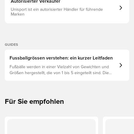
Autorisierter Verkäufer
Unisport ist ein autorisierter Händler für führende
Marken
GUIDES
Fussballgrössen verstehen: ein kurzer Leitfaden
Fußbälle werden in einer Vielzahl von Gewichten und
Größen hergestellt, die von 1 bis 5 eingeteilt sind. Die
richtige Wahl hängt von Faktoren wie Alter, Fähigkeiten
und dem Verwendungszweck ab, einschließlich der
Ligaregeln und Trainingsmethoden.
Für Sie empfohlen