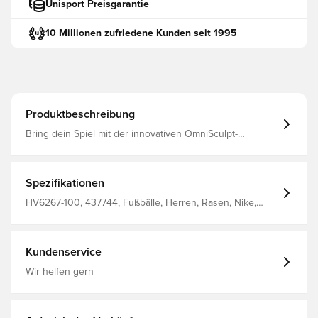
Unisport Preisgarantie
10 Millionen zufriedene Kunden seit 1995
Produktbeschreibung
Bring dein Spiel mit der innovativen OmniSculpt-
Technologie der Academy Elite auf ein neues Niveau. In
das Gehäuse eingeprägte Rillen ermöglichen eine
Luftzirkulation um den Ball und sorgen so für einen
echteren Flug. Die vierteilige Konstruktion mit kürzeren,
Spezifikationen
versetzten Nähten sorgt für größere Sweetspots und
eine sphärischere Form 34% Polyurethan (PU) 34%
HV6267-100, 437744, Fußbälle, Herren, Rasen, Nike,
Gummi 14% Polyester 13% Latex 3% Nylon 2% Viskose.
Erwachsene, Weiß, Schwarz
Kundenservice
Wir helfen gern