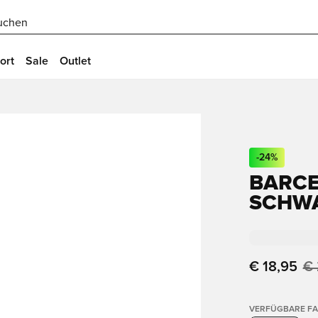
uchen
ort
Sale
Outlet
-
24
%
BARCEL
CHWA
€ 18,95
€ 
VERFÜGBARE F