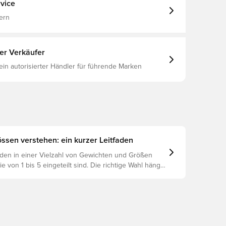
8% Nylon 5% Gummi 5%
vice
ern
ter Verkäufer
 ein autorisierter Händler für führende Marken
ssen verstehen: ein kurzer Leitfaden
den in einer Vielzahl von Gewichten und Größen
die von 1 bis 5 eingeteilt sind. Die richtige Wahl hängt
 wie Alter, Fähigkeiten und dem Verwendungszweck
eßlich der Ligaregeln und Trainingsmethoden.