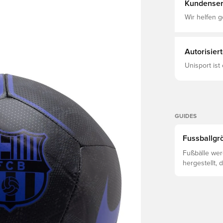
aufrechtzuerhalten 62% Polyester 2
Kundenser
Elastan
Wir helfen g
Autorisier
Unisport ist
GUIDES
Fussballgrö
Fußbälle wer
hergestellt, 
von Faktoren
ab, einschli