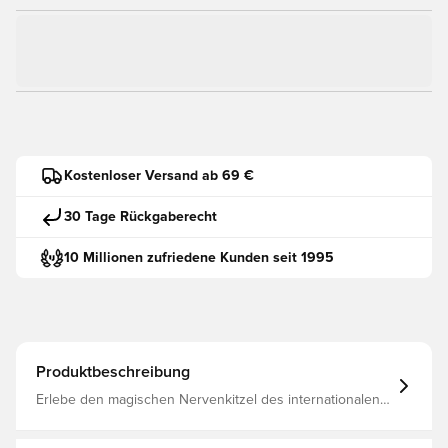
Kostenloser Versand ab 69 €
30 Tage Rückgaberecht
10 Millionen zufriedene Kunden seit 1995
Produktbeschreibung
Erlebe den magischen Nervenkitzel des internationalen
Fußballs auf höchstem Niveau. Heiße den neuen
offiziellen Ball der FIFA Fussball-Weltmeisterschaft 26™