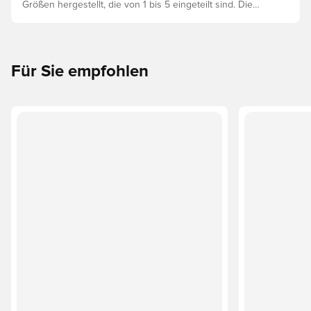
Größen hergestellt, die von 1 bis 5 eingeteilt sind. Die
richtige Wahl hängt von Faktoren wie Alter, Fähigkeiten
und dem Verwendungszweck ab, einschließlich der
Ligaregeln und Trainingsmethoden.
Für Sie empfohlen