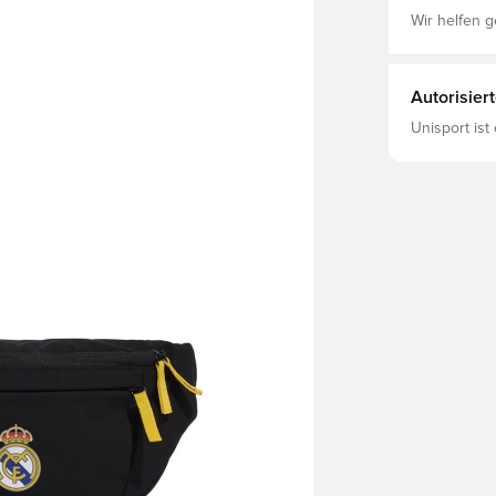
Wir helfen g
Autorisier
Unisport ist