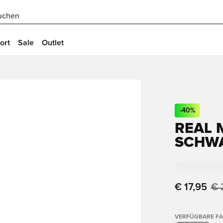
uchen
ort
Sale
Outlet
-
40
%
REAL 
SCHW
€ 17,95
€ 
VERFÜGBARE F