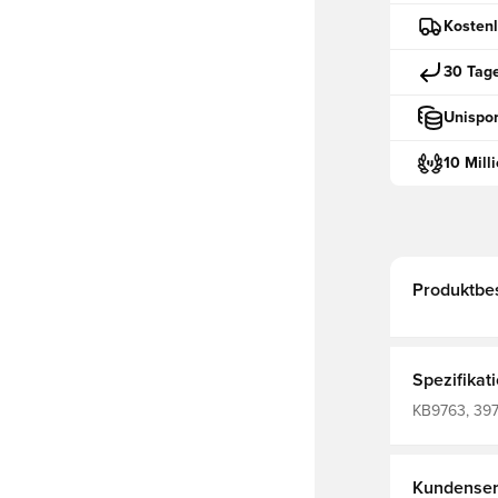
Kostenl
30 Tag
Unispor
10 Mill
Produktbe
Spezifikat
KB9763, 397
Erwachsene,
Kundenser