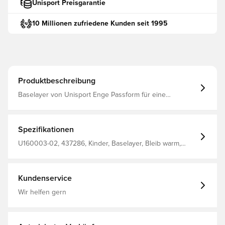
Unisport Preisgarantie
10 Millionen zufriedene Kunden seit 1995
Produktbeschreibung
Baselayer von Unisport Enge Passform für eine
uneingeschränkte Beweglichkeit Das Material hilft
Schweiß und Feuchtigkeit wegzuleiten, sodass du
trocken und beqeuem bleibst Elastischer Bund Aus 88 %
Polyester und 12 % Elastan
Spezifikationen
U160003-02, 437286, Kinder, Baselayer, Bleib warm,
Bleib trocken, Unisport, Herren, Weiß, Kurz
Kundenservice
Wir helfen gern