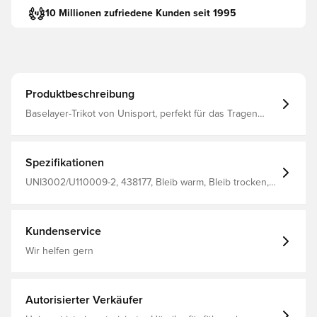
10 Millionen zufriedene Kunden seit 1995
Produktbeschreibung
Baselayer-Trikot von Unisport, perfekt für das Tragen
unter dem Trikot beim Training oder bei Spielen Das
Material hilft, die Temperatur zu regulieren und den
Schweiß vom Körper wegzuleiten, um dich trocken und
warm zu halten Nahtloses Design für maximalen Komfort
Spezifikationen
Hergestellt aus 92% Polyester und 8% Elastan.
UNI3002/U110009-2, 438177, Bleib warm, Bleib trocken,
Unisport, Erwachsene, Herren, Weiß, Langärmlig,
Baselayer
Kundenservice
Wir helfen gern
Autorisierter Verkäufer