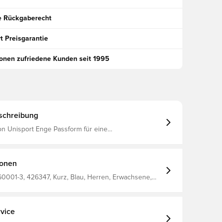
e Rückgaberecht
t Preisgarantie
ionen zufriedene Kunden seit 1995
schreibung
on Unisport Enge Passform für eine
nkte Beweglichkeit Das Material hilft Schweiß und
t wegzuleiten, sodass du trocken und beqeuem
bleibst Elastischer Bund Aus 88 % Polyester und 12 % Elastan
ionen
0001-3, 426347, Kurz, Blau, Herren, Erwachsene,
eib trocken, Bleib warm, Baselayer
vice