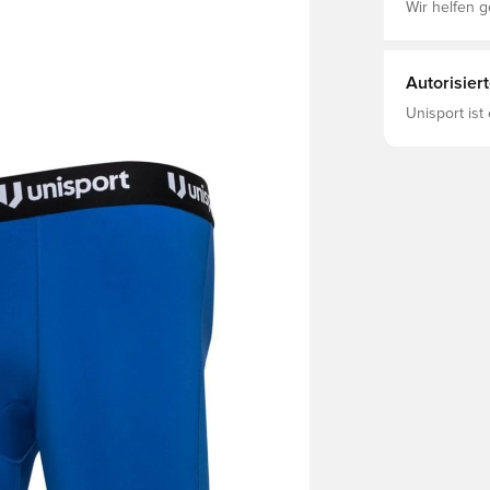
Wir helfen g
Autorisier
Unisport ist