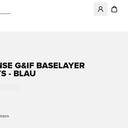
Öffnet ein Fenst
SE G&IF BASELAYER
S - BLAU
ARBEN