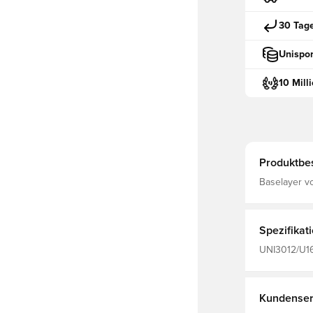
30 Tag
Unispor
10 Mill
Produktbe
Baselayer v
uneingeschrä
Feuchtigkei
Spezifikat
UNI3012/U16
Unisport, Bl
Kundenser