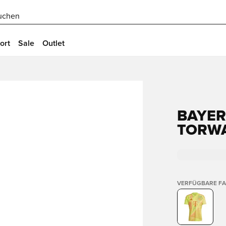
uchen
ort
Sale
Outlet
BAYE
TORWA
VERFÜGBARE F