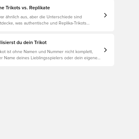
e Trikots vs. Replikate
ar ähnlich aus, aber die Unterschiede sind
ntdecke, was authentische und Replika-Trikots
unterscheidet und welches das Richtige für dich ist.
isierst du dein Trikot
rikot ist ohne Namen und Nummer nicht komplett,
er Name deines Lieblingsspielers oder dein eigener
oniert es: