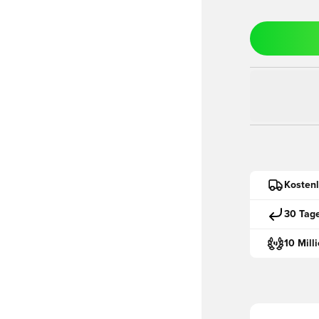
Kostenl
30 Tag
10 Mill