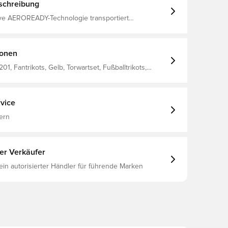
schreibung
ive AEROREADY-Technologie transportiert
t vom Körper weg und sorgt für ein angenehmes,
nd kühles Tragegefühl Gleiches Design wie bei den
Spielern Normale Passform Hergestellt aus 100% Polyester.
ionen
01, Fantrikots, Gelb, Torwartset, Fußballtrikots,
das, Erwachsene, Kurzärmlig, 2024/25
vice
ern
ter Verkäufer
 ein autorisierter Händler für führende Marken