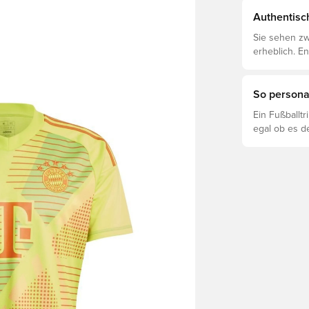
Authentisch
Sie sehen zw
erheblich. E
voneinander 
So personal
Ein Fußballt
egal ob es d
ist. So funkti