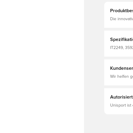
Produktbe
Die innovat
Feuchtigkei
trockenes u
Spezifikat
IT2249, 3592
Fußballtriko
Kundenser
Wir helfen g
Autorisier
Unisport ist