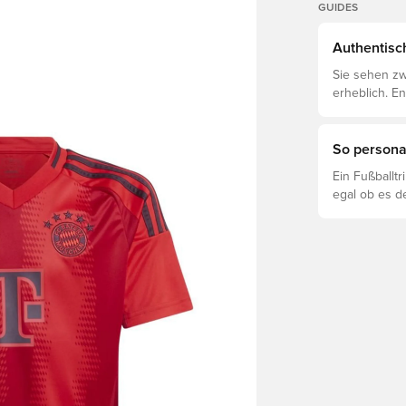
GUIDES
Authentisch
Sie sehen zw
erheblich. E
voneinander 
So personal
Ein Fußballt
egal ob es d
ist. So funkti