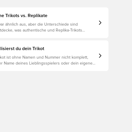
e Trikots vs. Replikate
ar ähnlich aus, aber die Unterschiede sind
ntdecke, was authentische und Replika-Trikots
unterscheidet und welches das Richtige für dich ist.
isierst du dein Trikot
rikot ist ohne Namen und Nummer nicht komplett,
er Name deines Lieblingsspielers oder dein eigener
oniert es: