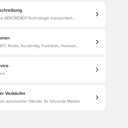
schreibung
ive AEROREADY-Technologie transportiert
t vom Körper weg und sorgt für ein angenehmes,
nd kühles Tragegefühl Gleiches Design wie bei den
Spielern Normale Passform Hergestellt aus 100% Polyester.
ionen
07, Kinder, Kurzärmlig, Fantrikots, Heimset,
ts, Herren, adidas, 2024/25, Rot
vice
ern
ter Verkäufer
 ein autorisierter Händler für führende Marken