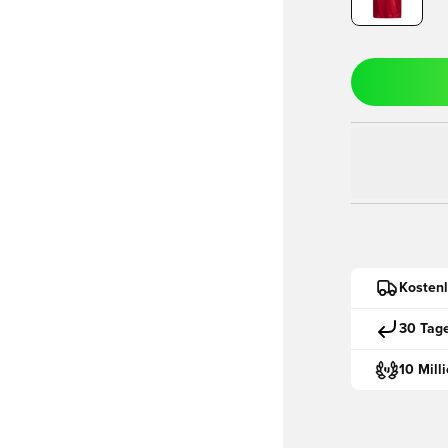
Kostenl
30 Tag
10 Mill