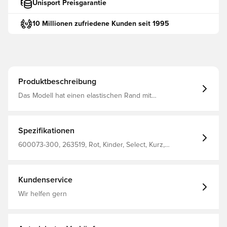
Unisport Preisgarantie
10 Millionen zufriedene Kunden seit 1995
Produktbeschreibung
Das Modell hat einen elastischen Rand mit
innenliegender Laufkordel, der für eine bestmögliche
Passform nach Bedarf angepasst werden kann Normale
Passform Aus 100 % Polyester.
Spezifikationen
600073-300, 263519, Rot, Kinder, Select, Kurz,
Fußballshorts
Kundenservice
Wir helfen gern