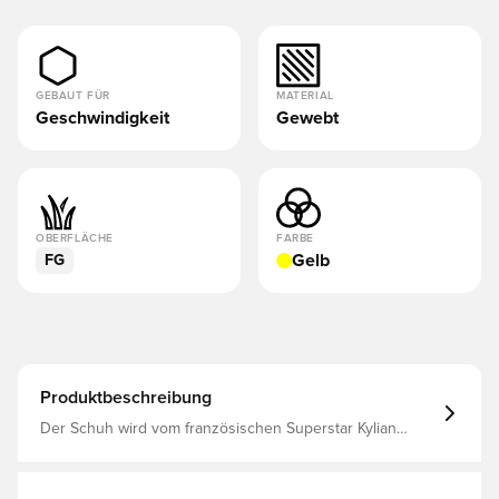
GEBAUT FÜR
MATERIAL
Geschwindigkeit
Gewebt
OBERFLÄCHE
FARBE
Gelb
FG
Produktbeschreibung
Der Schuh wird vom französischen Superstar Kylian
Mbappé benutzt Entwickelt für alle, die von sich selbst
Höchstleistungen erwarten. Er ist der reaktionsfreudigste
Mercurial, den es je gab, mit einer in die Sohle