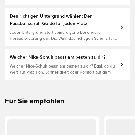
basierend auf ihren Eigenschaften, dem Spieler und der
Preisklasse.
Den richtigen Untergrund wählen: Der
Fussballschuh-Guide für jeden Platz
Jeder Untergrund stellt seine eigene besondere
Herausforderung dar. Die Wahl des richtigen Schuhs für
den jeweiligen Untergrund ist daher der Schlüssel zu
optimaler Leistung, Verletzungsprophylaxe und
Langlebigkeit des Schuhs. Lies weiter, um
Welcher Nike-Schuh passt am besten zu dir?
herauszufinden, welche Schuhe die beste Wahl für die
Welcher Nike-Schuh passt am besten zu dir? Egal, ob du
verschiedenen Untergründe sind.
Wert auf Präzision, Schnelligkeit oder Komfort auf dem
Spielfeld legst, es gibt einen Nike-Schuh für dich.
Erforsche den Phantom, Mercurial und Tiempo und ihre
Eigenschaften, um deine perfekte Passform zu finden.
Für Sie empfohlen