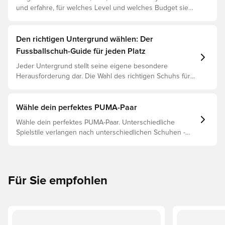
und erfahre, für welches Level und welches Budget sie
geeignet sind.
Den richtigen Untergrund wählen: Der
Fussballschuh-Guide für jeden Platz
Jeder Untergrund stellt seine eigene besondere
Herausforderung dar. Die Wahl des richtigen Schuhs für
den jeweiligen Untergrund ist daher der Schlüssel zu
optimaler Leistung, Verletzungsprophylaxe und
Langlebigkeit des Schuhs. Lies weiter, um
Wähle dein perfektes PUMA-Paar
herauszufinden, welche Schuhe die beste Wahl für die
Wähle dein perfektes PUMA-Paar. Unterschiedliche
verschiedenen Untergründe sind.
Spielstile verlangen nach unterschiedlichen Schuhen -
und PUMAs Silos sind so gebaut, dass sie passen. Lies
weiter, um herauszufinden, ob der PUMA FUTURE, ULTRA
oder KING perfekt zu deinen Bedürfnissen passt.
Für Sie empfohlen