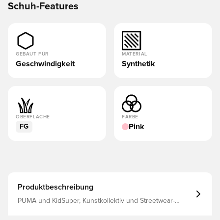
Schuh-Features
GEBAUT FÜR
MATERIAL
Geschwindigkeit
Synthetik
OBERFLÄCHE
FARBE
Pink
FG
Produktbeschreibung
PUMA und KidSuper, Kunstkollektiv und Streetwear-
Marke aus Brooklyn, sind mit einer neuen
Zusammenarbeit wieder da. Entfessle deinen inneren