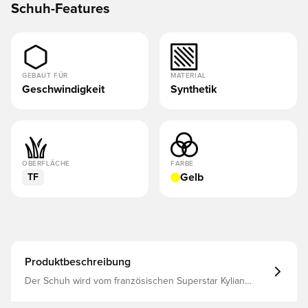
Schuh-Features
GEBAUT FÜR
MATERIAL
Geschwindigkeit
Synthetik
OBERFLÄCHE
FARBE
Gelb
TF
Produktbeschreibung
Der Schuh wird vom französischen Superstar Kylian
Mbappé benutzt Vapor 16 Academy verfügt über ein
verbessertes Heel-Air-Zoom-Gerät, mit dem du deine