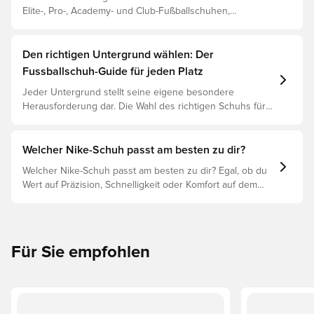
Elite-, Pro-, Academy- und Club-Fußballschuhen,
basierend auf ihren Eigenschaften, dem Spieler und der
Preisklasse.
Den richtigen Untergrund wählen: Der
Fussballschuh-Guide für jeden Platz
Jeder Untergrund stellt seine eigene besondere
Herausforderung dar. Die Wahl des richtigen Schuhs für
den jeweiligen Untergrund ist daher der Schlüssel zu
optimaler Leistung, Verletzungsprophylaxe und
Langlebigkeit des Schuhs. Lies weiter, um
Welcher Nike-Schuh passt am besten zu dir?
herauszufinden, welche Schuhe die beste Wahl für die
Welcher Nike-Schuh passt am besten zu dir? Egal, ob du
verschiedenen Untergründe sind.
Wert auf Präzision, Schnelligkeit oder Komfort auf dem
Spielfeld legst, es gibt einen Nike-Schuh für dich.
Erforsche den Phantom, Mercurial und Tiempo und ihre
Eigenschaften, um deine perfekte Passform zu finden.
Für Sie empfohlen