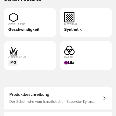
GEBAUT FÜR
MATERIAL
Geschwindigkeit
Synthetik
OBERFLÄCHE
FARBE
Lila
MG
Produktbeschreibung
Der Schuh wird vom französischen Superstar Kylian
Mbappé benutzt Die Vapor 16 Academy hat eine
verbesserte Heel-Air-Zoom-Einheit, die dir hilft, deine
Geschwindigkeit zu erhöhen. Das Obermaterial besteht