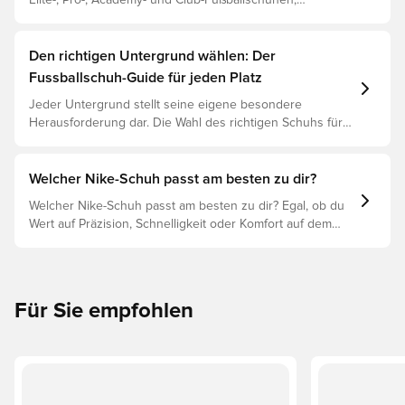
Elite-, Pro-, Academy- und Club-Fußballschuhen,
basierend auf ihren Eigenschaften, dem Spieler und der
Preisklasse.
Den richtigen Untergrund wählen: Der
Fussballschuh-Guide für jeden Platz
Jeder Untergrund stellt seine eigene besondere
Herausforderung dar. Die Wahl des richtigen Schuhs für
den jeweiligen Untergrund ist daher der Schlüssel zu
optimaler Leistung, Verletzungsprophylaxe und
Langlebigkeit des Schuhs. Lies weiter, um
Welcher Nike-Schuh passt am besten zu dir?
herauszufinden, welche Schuhe die beste Wahl für die
Welcher Nike-Schuh passt am besten zu dir? Egal, ob du
verschiedenen Untergründe sind.
Wert auf Präzision, Schnelligkeit oder Komfort auf dem
Spielfeld legst, es gibt einen Nike-Schuh für dich.
Erforsche den Phantom, Mercurial und Tiempo und ihre
Eigenschaften, um deine perfekte Passform zu finden.
Für Sie empfohlen