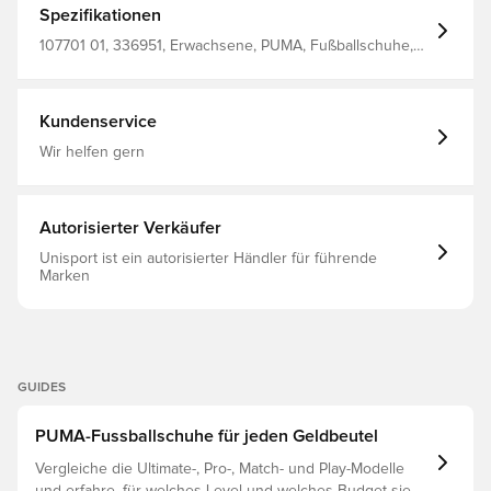
Spezifikationen
107701 01, 336951, Erwachsene, PUMA, Fußballschuhe,
Mit Socke, Gewebt, Ultimate, Kontrolle, Future,
Naturrasen (FG), Kunstrasen (AG), Für Superstars, PUMA
Phenomenal, Weiß, Damen, Upper Material: Textile,
Synthetic; Lining: Synthetic; Insole: Textile; Outsole:
Kundenservice
Synthetic
Wir helfen gern
Autorisierter Verkäufer
Unisport ist ein autorisierter Händler für führende
Marken
GUIDES
PUMA-Fussballschuhe für jeden Geldbeutel
Vergleiche die Ultimate-, Pro-, Match- und Play-Modelle