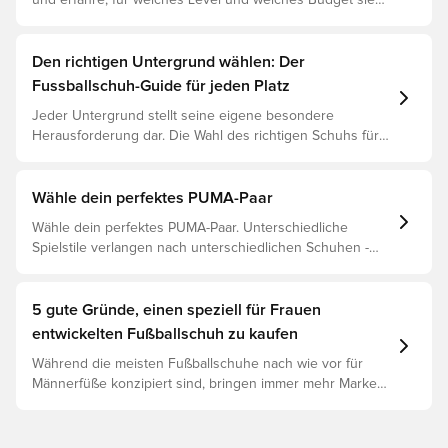
und erfahre, für welches Level und welches Budget sie
geeignet sind.
Den richtigen Untergrund wählen: Der
Fussballschuh-Guide für jeden Platz
Jeder Untergrund stellt seine eigene besondere
Herausforderung dar. Die Wahl des richtigen Schuhs für
den jeweiligen Untergrund ist daher der Schlüssel zu
optimaler Leistung, Verletzungsprophylaxe und
Langlebigkeit des Schuhs. Lies weiter, um
Wähle dein perfektes PUMA-Paar
herauszufinden, welche Schuhe die beste Wahl für die
Wähle dein perfektes PUMA-Paar. Unterschiedliche
verschiedenen Untergründe sind.
Spielstile verlangen nach unterschiedlichen Schuhen -
und PUMAs Silos sind so gebaut, dass sie passen. Lies
weiter, um herauszufinden, ob der PUMA FUTURE, ULTRA
oder KING perfekt zu deinen Bedürfnissen passt.
5 gute Gründe, einen speziell für Frauen
entwickelten Fußballschuh zu kaufen
Während die meisten Fußballschuhe nach wie vor für
Männerfüße konzipiert sind, bringen immer mehr Marken
Modelle auf den Markt, die speziell für den weiblichen
Fuß entwickelt wurden – und es gibt einige
überzeugende Gründe, den Wechsel in Betracht zu