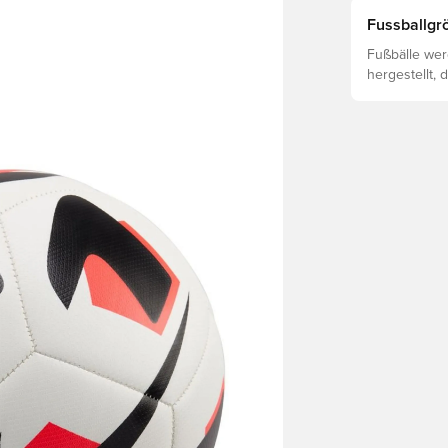
Fussballgrö
Fußbälle wer
hergestellt, 
von Faktoren
ab, einschli