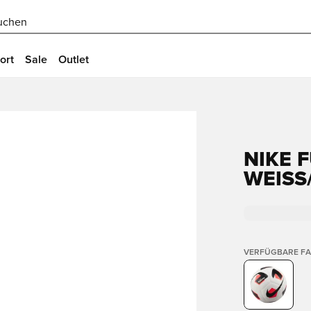
uchen
ort
Sale
Outlet
NIKE F
EISS/
VERFÜGBARE F