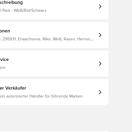
schreibung
l Park - Weiß/Rot/Schwarz
ionen
 295931, Erwachsene, Nike, Weiß, Rasen, Herren,
0% Rubber 15% Polyurethane 13% Polyester 12% Eva
vice
ern
ter Verkäufer
 ein autorisierter Händler für führende Marken