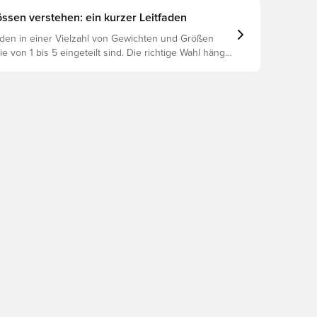
ssen verstehen: ein kurzer Leitfaden
den in einer Vielzahl von Gewichten und Größen
die von 1 bis 5 eingeteilt sind. Die richtige Wahl hängt
 wie Alter, Fähigkeiten und dem Verwendungszweck
eßlich der Ligaregeln und Trainingsmethoden.