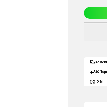
Kostenl
30 Tag
10 Mill