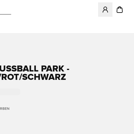
Öffnet ein Fenst
USSBALL PARK - W
ROT/SCHWARZ
ARBEN