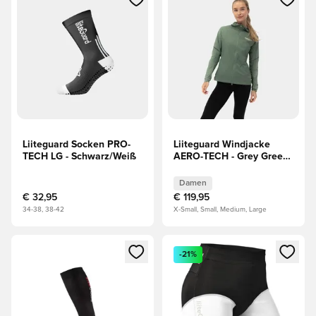
Liiteguard Socken PRO-
Liiteguard Windjacke
TECH LG - Schwarz/Weiß
AERO-TECH - Grey Green
Damen
Damen
€ 32,95
€ 119,95
34-38, 38-42
X-Small, Small, Medium, Large
Öffnet ein Fenster zum Anmelden oder Registrieren als Mitg
Öffnet ein Fenster zum Anmeld
-21%