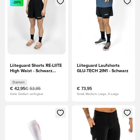
-20%
Liiteguard Shorts RE-LIITE
Liiteguard Laufshorts
High Waist - Schwarz
GLU-TECH 2IN1 - Schwarz
Damen
Damen
€ 42,95
€ 53,95
€ 73,95
Viele Größen verfügbar
Small, Medium, Large, X-Large
Öffnet ein Fenster zum Anmelden oder Registrieren als Mitg
Öffnet ein Fenster zum Anmeld