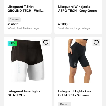
Liiteguard T-Shirt
Liiteguard Windjacke
GROUND-TECH - Weiß
AERO-TECH - Grey Green
Damen
Damen
€ 46,95
€ 119,95
X-Small, Small, Medium, Large
Small, Medium, Large, X-Large
Öffnet ein Fenster zum Anmelden oder Registrieren als Mitg
Öffnet ein Fenster zum Anmeld
-21%
Liiteguard Innertights
Liiteguard Tights kurz
GLU-TECH -
GLU-TECH - Schwarz
Weiß/Schwarz
Damen
Damen