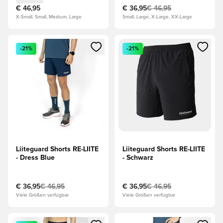
€ 46,95
€ 36,95
€ 46,95
X-Small, Small, Medium, Large
Small, Large, X-Large, XX-Large
Öffnet ein Fenster zum Anmelden oder Registrieren als Mitg
Öffnet ein Fenster zum Anmeld
-21%
-21%
Liiteguard Shorts RE-LIITE
Liiteguard Shorts RE-LIITE
- Dress Blue
- Schwarz
€ 36,95
€ 46,95
€ 36,95
€ 46,95
Viele Größen verfügbar
Viele Größen verfügbar
Öffnet ein Fenster zum Anmelden oder Registrieren als Mitg
Öffnet ein Fenster zum Anmeld