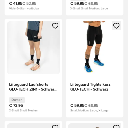
€ 41,95
€ 52,95
€ 59,95
€ 66,95
Viele Größen verfügbar
X-Small, Small, Medium, Large
Öffnet ein Fenster zum Anmelden oder Registrieren als Mitg
Öffnet ein Fenster zum Anmeld
Liiteguard Laufshorts
Liiteguard Tights kurz
GLU-TECH 2IN1 - Schwarz
GLU-TECH - Schwarz
Damen
Damen
€ 73,95
€ 59,95
€ 66,95
X-Small, Small, Medium
Small, Medium, Large, X-Large
Öffnet ein Fenster zum Anmelden oder Registrieren als Mitg
Öffnet ein Fenster zum Anmeld