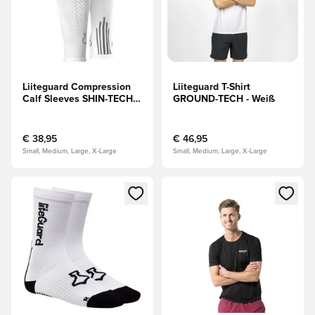
Liiteguard Compression
Liiteguard T-Shirt
Calf Sleeves SHIN-TECH -
GROUND-TECH - Weiß
Weiß
€ 38,95
€ 46,95
Small, Medium, Large, X-Large
Small, Medium, Large, X-Large
Öffnet ein Fenster zum Anmelden oder Registrieren als Mitg
Öffnet ein Fenster zum Anmeld