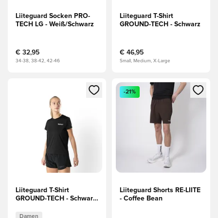
Liiteguard Socken PRO-
Liiteguard T-Shirt
TECH LG - Weiß/Schwarz
GROUND-TECH - Schwarz
€ 32,95
€ 46,95
34-38, 38-42, 42-46
Small, Medium, X-Large
Öffnet ein Fenster zum Anmelden oder Registrieren als Mitg
Öffnet ein Fenster zum Anmeld
-21%
Liiteguard T-Shirt
Liiteguard Shorts RE-LIITE
GROUND-TECH - Schwarz
- Coffee Bean
Damen
Damen