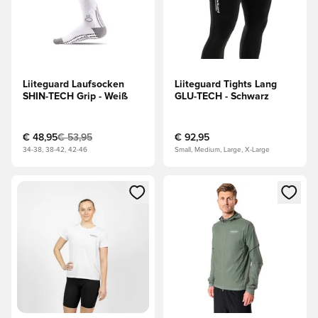
Liiteguard Laufsocken
Liiteguard Tights Lang
SHIN-TECH Grip - Weiß
GLU-TECH - Schwarz
€ 48,95
€ 53,95
€ 92,95
34-38, 38-42, 42-46
Small, Medium, Large, X-Large
Öffnet ein Fenster zum Anmelden oder Registrieren als Mitg
Öffnet ein Fenster zum Anmeld