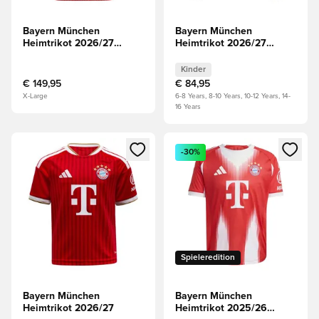
Bayern München
Bayern München
Heimtrikot 2026/27
Heimtrikot 2026/27
Authentic
Kinder Langärmlige
Oberteile
Kinder
€ 149,95
€ 84,95
X-Large
6-8 Years, 8-10 Years, 10-12 Years, 14-
16 Years
Öffnet ein Fenster zum Anmelden oder Registrieren als Mitg
Öffnet ein Fenster zum Anmeld
-30%
Spieleredition
Bayern München
Bayern München
Heimtrikot 2026/27
Heimtrikot 2025/26