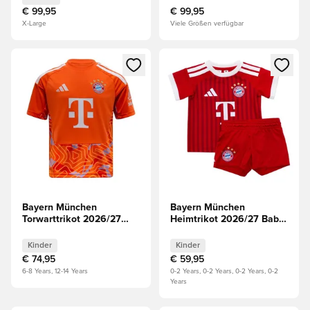
€ 99,95
€ 99,95
X-Large
Viele Größen verfügbar
Öffnet ein Fenster zum Anmelden oder Registrieren als Mitg
Öffnet ein Fenster zum Anmeld
Bayern München
Bayern München
Torwarttrikot 2026/27
Heimtrikot 2026/27 Baby-
Kinder
Kit Kinder
Kinder
Kinder
€ 74,95
€ 59,95
6-8 Years, 12-14 Years
0-2 Years, 0-2 Years, 0-2 Years, 0-2
Years