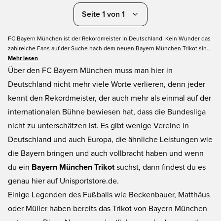
Seite 1 von 1
FC Bayern München ist der Rekordmeister in Deutschland. Kein Wunder das
zahlreiche Fans auf der Suche nach dem neuen Bayern München Trikot sind.
Auf dieser Seite bekommst du das Bayern Heimtrikot, Auswärtstrikot und 3.
Mehr lesen
Trikot. Sogar das Bayern München Torwarttrikot haben wir in unserem
Über den FC Bayern München muss man hier in
Sortiment. Möchtest du dein Trikot bedrucken lassen mit dem Namen deines
Deutschland nicht mehr viele Worte verlieren, denn jeder
Lieblingsspielers oder deinem eigenen Namen? Kein Problem, bestelle dein
kennt den Rekordmeister, der auch mehr als einmal auf der
FC Bayern München Trikot jetzt bei Unisport.
internationalen Bühne bewiesen hat, dass die Bundesliga
nicht zu unterschätzen ist. Es gibt wenige Vereine in
Deutschland und auch Europa, die ähnliche Leistungen wie
die Bayern bringen und auch vollbracht haben und wenn
du ein
Bayern München Trikot
suchst, dann findest du es
genau hier auf Unisportstore.de.
Einige Legenden des Fußballs wie Beckenbauer, Matthäus
oder Müller haben bereits das Trikot von Bayern München