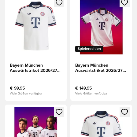
Öffnet ein Fenster zum Anmelden oder Registrieren als Mitg
Öffnet ein Fenster zum Anmeld
Spieleredition
Bayern München
Bayern München
Auswärtstrikot 2026/27
Auswärtstrikot 2026/27
VORBESTELLUNG
Authentic
€ 99,95
€ 149,95
Viele Größen verfügbar
Viele Größen verfügbar
Öffnet ein Fenster zum Anmelden oder Registrieren als Mitg
Öffnet ein Fenster zum Anmeld