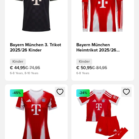
Bayern München 3. Trikot
Bayern München
2025/26 Kinder
Heimtrikot 2025/26
Kinder Langärmlige
Oberteile
Kinder
Kinder
€ 44,95
€ 74,95
€ 50,95
€ 84,95
6-8 Years, 8-10 Years
6-8 Years
Öffnet ein Fenster zum Anmelden oder Registrieren als Mitg
Öffnet ein Fenster zum Anmeld
-45%
-24%