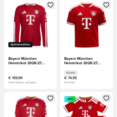
Öffnet ein Fenster zum Anmelden oder Registrieren als Mitg
Öffnet ein Fenster zum Anmeld
Spieleredition
Bayern München
Bayern München
Heimtrikot 2026/27
Heimtrikot 2026/27
Authentic Langärmlige
Kinder
Oberteile
Kinder
€ 159,95
€ 74,95
Viele Größen verfügbar
6-8 Years
Öffnet ein Fenster zum Anmelden oder Registrieren als Mitg
Öffnet ein Fenster zum Anmeld
-20%