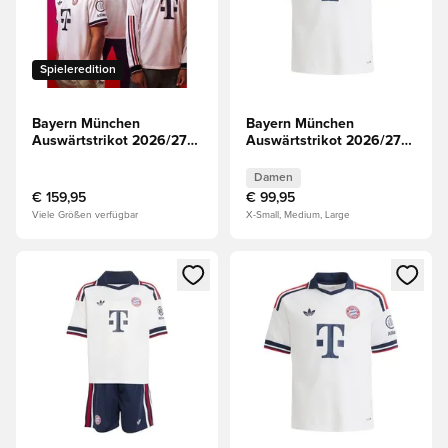
Spieleredition
Bayern München
Bayern München
Auswärtstrikot 2026/27
Auswärtstrikot 2026/27
Authentic Langärmlige
Damen VORBESTELLUNG
Oberteile
Damen
€ 159,95
€ 99,95
Viele Größen verfügbar
X-Small, Medium, Large
Öffnet ein Fenster zum Anmelden oder Registrieren als Mitg
Öffnet ein Fenster zum Anmeld