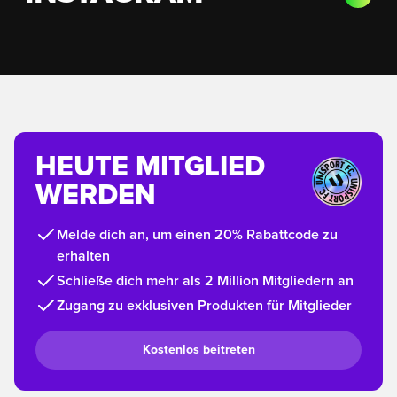
HEUTE MITGLIED
WERDEN
Melde dich an, um einen 20% Rabattcode zu
erhalten
Schließe dich mehr als 2 Million Mitgliedern an
Zugang zu exklusiven Produkten für Mitglieder
Kostenlos beitreten