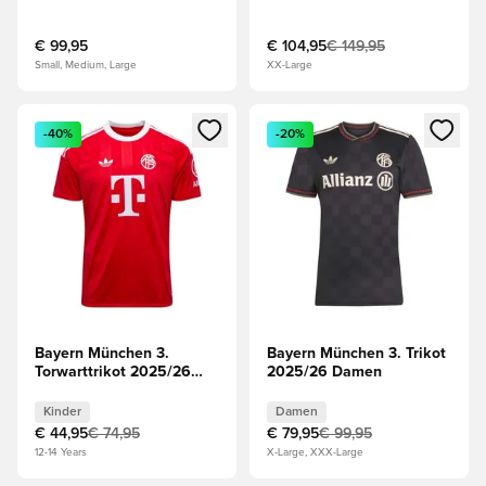
Authentic
€ 99,95
€ 104,95
€ 149,95
Small, Medium, Large
XX-Large
Öffnet ein Fenster zum Anmelden oder Registrieren als Mitg
Öffnet ein Fenster zum Anmeld
-40%
-20%
Bayern München 3.
Bayern München 3. Trikot
Torwarttrikot 2025/26
2025/26 Damen
Kinder
Kinder
Damen
€ 44,95
€ 74,95
€ 79,95
€ 99,95
12-14 Years
X-Large, XXX-Large