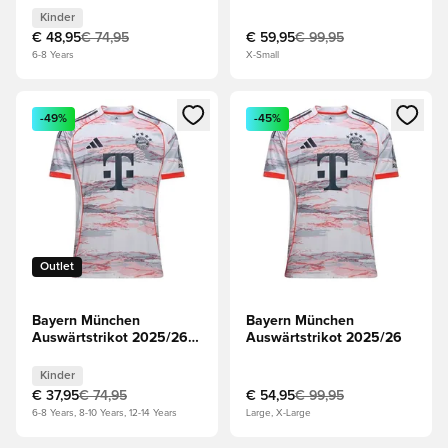
Kinder
€ 48,95
€ 74,95
€ 59,95
€ 99,95
6-8 Years
X-Small
Öffnet ein Fenster zum Anmelden oder Registrieren als Mitg
Öffnet ein Fenster zum Anmeld
-49%
-45%
Outlet
Bayern München
Bayern München
Auswärtstrikot 2025/26
Auswärtstrikot 2025/26
Kinder
Kinder
€ 37,95
€ 74,95
€ 54,95
€ 99,95
6-8 Years, 8-10 Years, 12-14 Years
Large, X-Large