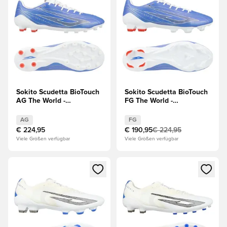
Sokito Scudetta BioTouch
Sokito Scudetta BioTouch
AG The World -
FG The World -
Blau/Weiß/Grau
Blau/Weiß/Grau
AG
FG
€ 224,95
€ 190,95
€ 224,95
Viele Größen verfügbar
Viele Größen verfügbar
Öffnet ein Fenster zum Anmelden oder Registrieren als Mitg
Öffnet ein Fenster zum Anmeld