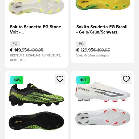
Sokito Scudetta FG Stone
Sokito Scudetta FG Brasil
Volt -
- Gelb/Grün/Schwarz
Grau/Weiß/Gelb/Schwarz
FG
FG
€ 149,95
€ 199,95
€ 129,95
€ 199,95
UK8/EU42, UK9/EU43, UK10½/EU45,
Viele Größen verfügbar
UK11/EU46
Öffnet ein Fenster zum Anmelden oder Registrieren als Mitg
Öffnet ein Fenster zum Anmeld
-40%
-40%