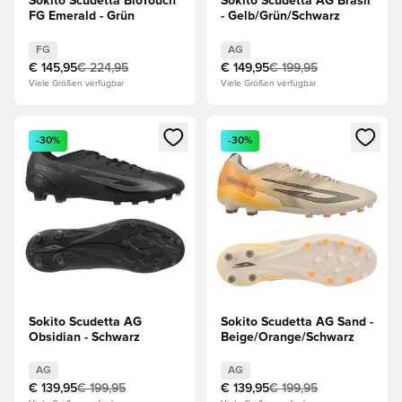
Sokito Scudetta BioTouch
Sokito Scudetta AG Brasil
FG Emerald - Grün
- Gelb/Grün/Schwarz
FG
AG
€ 145,95
€ 224,95
€ 149,95
€ 199,95
Viele Größen verfügbar
Viele Größen verfügbar
Öffnet ein Fenster zum Anmelden oder Registrieren als Mitg
Öffnet ein Fenster zum Anmeld
-30%
-30%
Sokito Scudetta AG
Sokito Scudetta AG Sand -
Obsidian - Schwarz
Beige/Orange/Schwarz
AG
AG
€ 139,95
€ 199,95
€ 139,95
€ 199,95