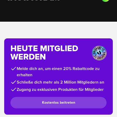
HEUTE MITGLIED
WERDEN
Melde dich an, um einen 20% Rabattcode zu
erhalten
Schließe dich mehr als 2 Million Mitgliedern an
Zugang zu exklusiven Produkten für Mitglieder
Kostenlos beitreten