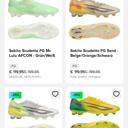
Sokito Scudetta FG Mr.
Sokito Scudetta FG Sand -
Lulu AFCON - Grün/Weiß
Beige/Orange/Schwarz
FG
FG
€ 119,95
€ 199,95
€ 119,95
€ 199,95
UK5/EU38, UK7½/EU41½
Viele Größen verfügbar
Öffnet ein Fenster zum Anmelden oder Registrieren als Mitg
Öffnet ein Fenster zum Anmeld
-25%
-35%