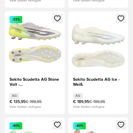
Viele Größen verfügbar
Viele Größen verfügbar
Öffnet ein Fenster zum Anmelden oder Registrieren als Mitg
Öffnet ein Fenster zum Anmeld
-32%
Sokito Scudetta AG Stone
Sokito Scudetta AG Ice -
Volt -
Weiß
Grau/Weiß/Gelb/Schwarz
AG
AG
€ 135,95
€ 199,95
€ 189,95
€ 199,95
Viele Größen verfügbar
Viele Größen verfügbar
Öffnet ein Fenster zum Anmelden oder Registrieren als Mitg
Öffnet ein Fenster zum Anmeld
-40%
-40%