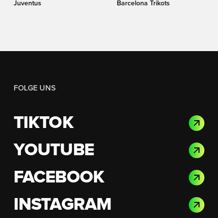
Juventus
Barcelona Trikots
FOLGE UNS
TIKTOK
YOUTUBE
FACEBOOK
INSTAGRAM