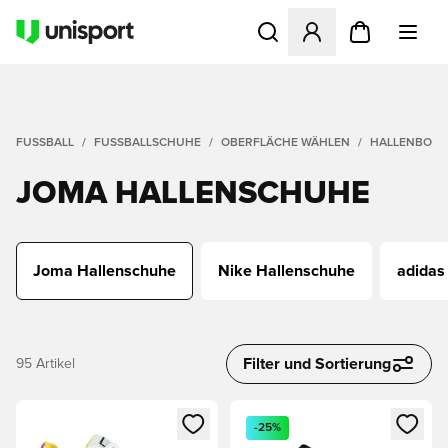
Öffnet ein Fenster zum Anme
FUSSBALL
FUSSBALLSCHUHE
OBERFLÄCHE WÄHLEN
HALLENBODEN
JOMA HALLENSCHUHE
Joma Hallenschuhe
Nike Hallenschuhe
adidas
Filter und Sortierung
95
Artikel
Öffnet ein Fenster zum Anmelden oder Registrieren als Mitg
Öffnet ein Fenster zum Anmeld
-25%