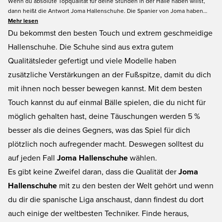
Wenn du absolute Topqualität für deine Stunden in der Halle haben willst,
dann heißt die Antwort Joma Hallenschuhe. Die Spanier von Joma haben
einfach einige der besten Hallenschuhe aller Zeiten entworfen und das auf
Mehr lesen
eine fantastische Art und Weise.
Du bekommst den besten Touch und extrem geschmeidige
Hallenschuhe. Die Schuhe sind aus extra gutem
Qualitätsleder gefertigt und viele Modelle haben
zusätzliche Verstärkungen an der Fußspitze, damit du dich
mit ihnen noch besser bewegen kannst. Mit dem besten
Touch kannst du auf einmal Bälle spielen, die du nicht für
möglich gehalten hast, deine Täuschungen werden 5 %
besser als die deines Gegners, was das Spiel für dich
plötzlich noch aufregender macht. Deswegen solltest du
auf jeden Fall
Joma Hallenschuhe
wählen.
Es gibt keine Zweifel daran, dass die Qualität der
Joma
Hallenschuhe
mit zu den besten der Welt gehört und wenn
du dir die spanische Liga anschaust, dann findest du dort
auch einige der weltbesten Techniker. Finde heraus,