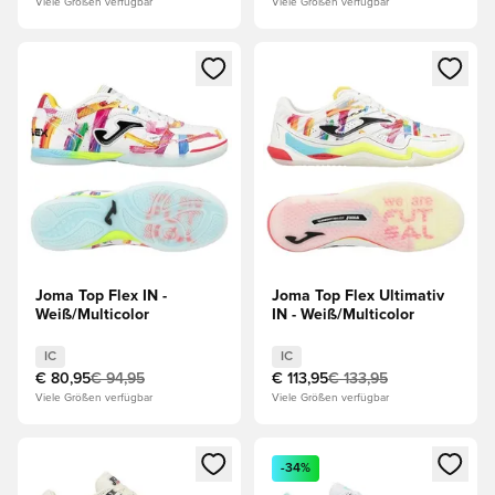
Viele Größen verfügbar
Viele Größen verfügbar
Öffnet ein Fenster zum Anmelden oder Registrieren als Mitg
Öffnet ein Fenster zum Anmeld
Joma Top Flex IN -
Joma Top Flex Ultimativ
Weiß/Multicolor
IN - Weiß/Multicolor
IC
IC
€ 80,95
€ 94,95
€ 113,95
€ 133,95
Viele Größen verfügbar
Viele Größen verfügbar
Öffnet ein Fenster zum Anmelden oder Registrieren als Mitg
Öffnet ein Fenster zum Anmeld
-34%