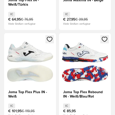
Joma Top Flex IN -
Joma Maxima IN - Beige
Weiß/Türkis
IC
IC
€ 64,95
€ 76,95
€ 27,95
€ 39,95
Viele Größen verfügbar
Viele Größen verfügbar
Öffnet ein Fenster zum Anmelden oder Registrieren als Mitg
Öffnet ein Fenster zum Anmeld
Joma Top Flex Plus IN -
Joma Top Flex Rebound
Weiß
IN - Weiß/Blau/Rot
IC
IC
€ 101,95
€ 119,95
€ 85,95