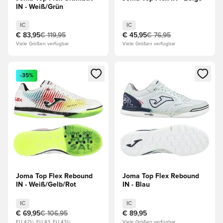
IN - Weiß/Grün
IC
IC
€ 83,95
€ 119,95
€ 45,95
€ 76,95
Viele Größen verfügbar
Viele Größen verfügbar
Öffnet ein Fenster zum Anmelden oder Registrieren als Mitg
Öffnet ein Fenster zum Anmeld
-35%
Joma Top Flex Rebound
Joma Top Flex Rebound
IN - Weiß/Gelb/Rot
IN - Blau
IC
IC
€ 69,95
€ 106,95
€ 89,95
EU 42½, EU 43, EU 43½
Viele Größen verfügbar