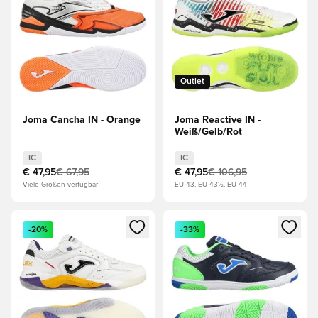
Outlet
Joma Cancha IN - Orange
Joma Reactive IN -
Weiß/Gelb/Rot
IC
IC
€ 47,95
€ 67,95
€ 47,95
€ 106,95
Viele Größen verfügbar
EU 43, EU 43½, EU 44
Öffnet ein Fenster zum Anmelden oder Registrieren als Mitg
Öffnet ein Fenster zum Anmeld
-20%
-33%