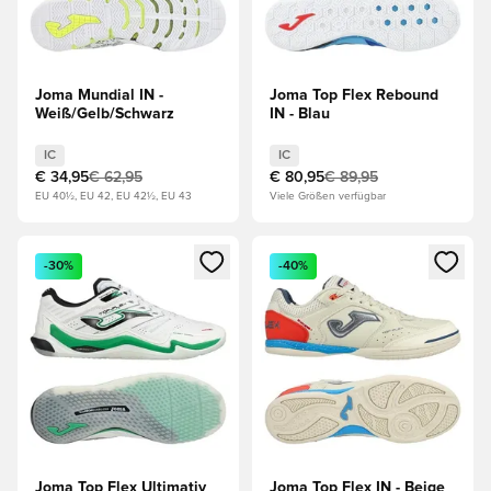
Joma Mundial IN -
Joma Top Flex Rebound
Weiß/Gelb/Schwarz
IN - Blau
IC
IC
€ 34,95
€ 62,95
€ 80,95
€ 89,95
EU 40½, EU 42, EU 42½, EU 43
Viele Größen verfügbar
Öffnet ein Fenster zum Anmelden oder Registrieren als Mitg
Öffnet ein Fenster zum Anmeld
-30%
-40%
Joma Top Flex Ultimativ
Joma Top Flex IN - Beige