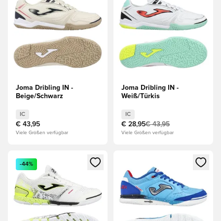
Joma Dribling IN -
Joma Dribling IN -
Beige/Schwarz
Weiß/Türkis
IC
IC
€ 43,95
€ 28,95
€ 43,95
Viele Größen verfügbar
Viele Größen verfügbar
Öffnet ein Fenster zum Anmelden oder Registrieren als Mitg
Öffnet ein Fenster zum Anmeld
-44%