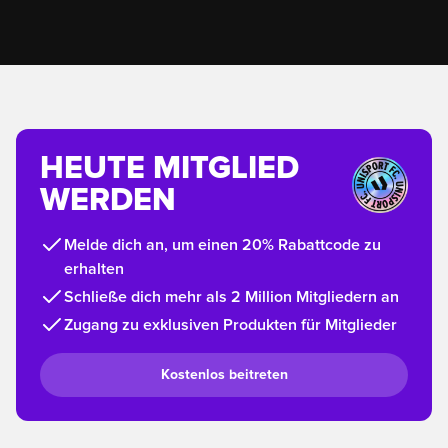
HEUTE MITGLIED
WERDEN
Melde dich an, um einen 20% Rabattcode zu
erhalten
Schließe dich mehr als 2 Million Mitgliedern an
Zugang zu exklusiven Produkten für Mitglieder
Kostenlos beitreten