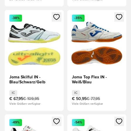
Öffnet ein Fenster zum Anmelden oder Registrieren als Mitg
Öffnet ein Fenster zum Anmeld
-38%
-35%
Joma Skilful IN -
Joma Top Flex IN -
Blau/Schwarz/Gelb
Weiß/Blau
IC
IC
€ 67,95
€ 109,95
€ 50,95
€ 77,95
Viele Größen verfügbar
Viele Größen verfügbar
Öffnet ein Fenster zum Anmelden oder Registrieren als Mitg
Öffnet ein Fenster zum Anmeld
-49%
-54%