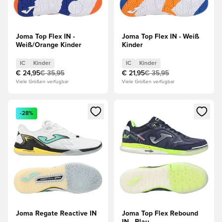
Joma Top Flex IN -
Joma Top Flex IN - Weiß
Weiß/Orange Kinder
Kinder
IC
Kinder
IC
Kinder
€ 24,95
€ 35,95
€ 21,95
€ 35,95
Viele Größen verfügbar
Viele Größen verfügbar
Öffnet ein Fenster zum Anmelden oder Registrieren als Mitg
Öffnet ein Fenster zum Anmeld
-28%
Joma Regate Reactive IN
Joma Top Flex Rebound